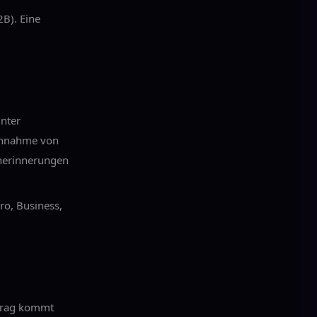
B). Eine
unter
gennahme von
nerinnerungen
ro, Business,
rtrag kommt