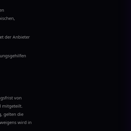
hen
pischen,
et der Anbieter
lungsgehilfen
gsfrist von
mitgeteilt.
, gelten die
weigens wird in