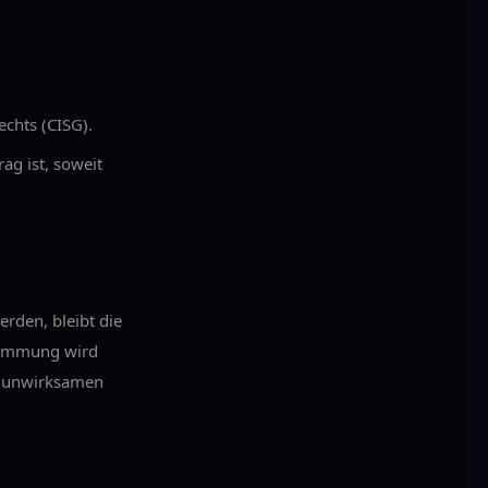
chts (CISG).
ag ist, soweit
rden, bleibt die
timmung wird
er unwirksamen