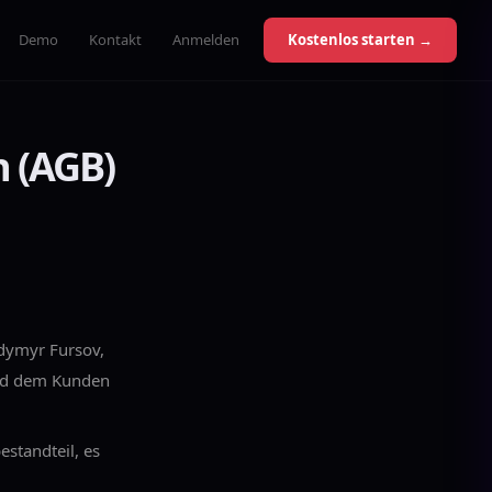
Demo
Kontakt
Anmelden
Kostenlos starten →
 (AGB)
odymyr Fursov,
und dem Kunden
standteil, es