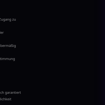
 Zugang zu
der
 übermäßig
Zustimmung
ch garantiert
ichkeit