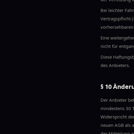
Bei leichter Fah
Vertragspflicht 
vorhersehbaren
Eine weitergehe
nicht für entga
Diese Haftungsb
des Anbieters.
§ 10 Änder
Der Anbieter be
mindestens 30 T
Widerspricht de
neuen AGB als 
der Mitteilung 