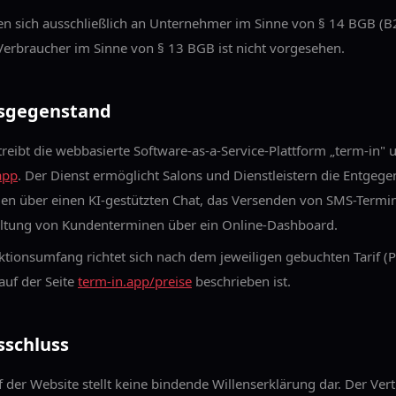
en sich ausschließlich an Unternehmer im Sinne von § 14 BGB (B2
erbraucher im Sinne von § 13 BGB ist nicht vorgesehen.
gsgegenstand
reibt die webbasierte Software-as-a-Service-Plattform „term-in" 
app
. Der Dienst ermöglicht Salons und Dienstleistern die Entge
n über einen KI-gestützten Chat, das Versenden von SMS-Termi
altung von Kundenterminen über ein Online-Dashboard.
tionsumfang richtet sich nach dem jeweiligen gebuchten Tarif (P
 auf der Seite
term-in.app/preise
beschrieben ist.
sschluss
 der Website stellt keine bindende Willenserklärung dar. Der Ve