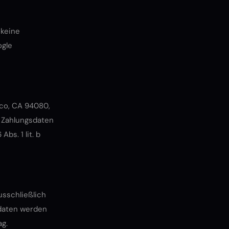
 keine
ogle
sco, CA 94080,
n Zahlungsdaten
bs. 1 lit. b
usschließlich
sdaten werden
ag.