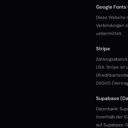
Google Fonts 
Diese Website n
Verbindungen zu
uebermittelt.
Stripe
Zahlungsabwickl
USA. Stripe ist
(Kreditkartendat
DSGVO (Vertrags
Supabase (D
Datenbank: Supa
innerhalb der 
auf Supabase-Se