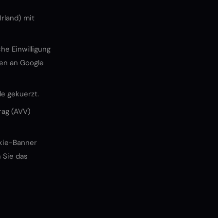
Irland) mit
che Einwilligung
en an Google
le gekuerzt.
rag (AVV)
okie-Banner
 Sie das