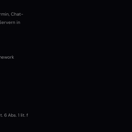
rmin, Chat-
Servern in
amework
 Abs. 1 lit. f