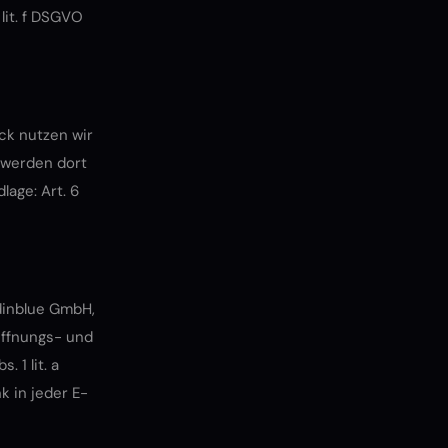
 lit. f DSGVO
ck nutzen wir
 werden dort
lage: Art. 6
dinblue GmbH,
Öffnungs- und
 1 lit. a
k in jeder E-