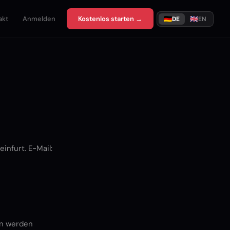
akt
Anmelden
Kostenlos starten →
DE
EN
infurt. E-Mail:
en werden