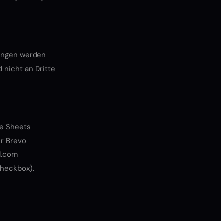
ungen werden
 nicht an Dritte
le Sheets
er Brevo
l.com
Checkbox).