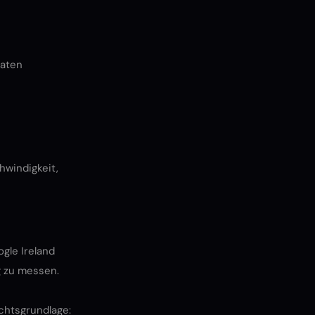
Daten
hwindigkeit,
gle Ireland
g zu messen.
echtsgrundlage: